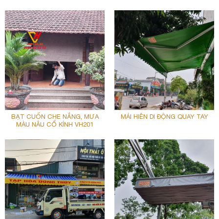
BẠT CUỐN CHE NẮNG, MƯA
MÁI HIÊN DI ĐỘNG QUAY TAY
MÀU NÂU CỔ KÍNH VH201