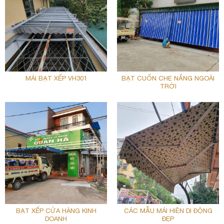
BẠT CUỐN CHE NẮNG NGOÀI
MÁI BẠT XẾP VH301
TRỜI
BẠT XẾP CỬA HÀNG KINH
CÁC MẪU MÁI HIÊN DI ĐỘNG
DOANH
ĐẸP