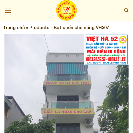
Skip
to
content
Trang chủ
»
Products
»
Bạt cuốn che nắng VH207