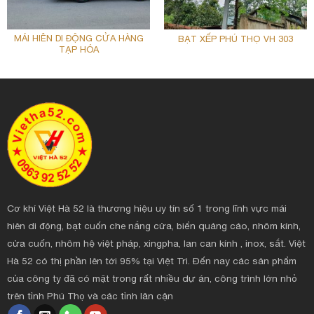
MÁI HIÊN DI ĐỘNG CỬA HÀNG
BẠT XẾP PHÚ THỌ VH 303
TẠP HÓA
Cơ khí Việt Hà 52 là thương hiệu uy tín số 1 trong lĩnh vực mái
hiên di động, bạt cuốn che nắng cửa, biển quảng cáo, nhôm kính,
cửa cuốn, nhôm hệ việt pháp, xingpha, lan can kính , inox, sắt. Việt
Hà 52 có thị phần lên tới 95% tại Việt Trì. Đến nay các sản phẩm
của công ty đã có mặt trong rất nhiều dự án, công trình lớn nhỏ
trên tỉnh Phú Thọ và các tỉnh lân cận