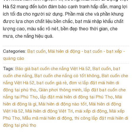
Hà 52
mang đến luôn đảm bảo cạnh tranh hấp dẫn, mang lợi
ích tối đa cho người sử dụng. Phần mái che và phần khung
được lựa chọn chất liệu bền chắc, bạt mái nhập khẩu chất
lượng cao, màu sắc rõ nét, bền đẹp theo thời gian, che
mưa, che nắng hiệu quả.
Categories:
Bạt cuốn
,
Mái hiên di động - bạt cuốn - bạt xếp -
quảng cáo
Tags:
Báo giá bạt cuốn che nắng Việt Hà 52
,
Bạt cuốn
,
bạt
cuốn che nắng
,
Bạt cuốn che nắng có tốt không
,
Bat cuốn che
nắng Việt Hà 52
,
bạt cuốn giá rẻ
,
đơn vị lắp đặt mái hiên di
động tại phú thọ
,
Giàn phơi thông minh
,
lắp đặt bạt cuốn che
nắng tại Phú Thọ
,
lắp đặt mái hiên di động tại Phú Thọ
,
Mái
hiên di động là gì
,
Mái hiên di động nào tốt
,
Mái hiên di động
Việt Hà 52
,
Mái hiên di động Việt Trì
,
mái xếp di động
,
Mái xếp
Phú Thọ
,
Mẫu mã mái hiên di động
,
thi công lắp đặt mái hiên di
động tại phú thọ