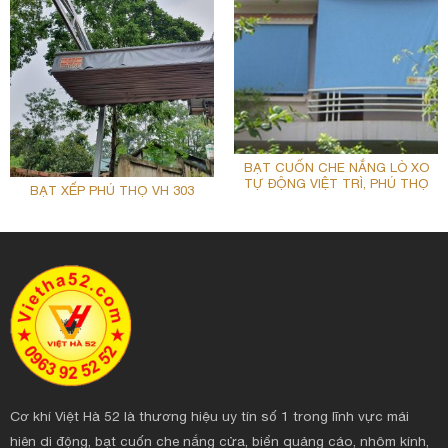
BẠT CUỐN CHE NẮNG LÒ XO
TỰ ĐỘNG VIỆT TRÌ, PHÚ THỌ
BẠT XẾP PHÚ THỌ VH 303
Cơ khí Việt Hà 52 là thương hiệu uy tín số 1 trong lĩnh vực mái
hiên di động, bạt cuốn che nắng cửa, biển quảng cáo, nhôm kính,