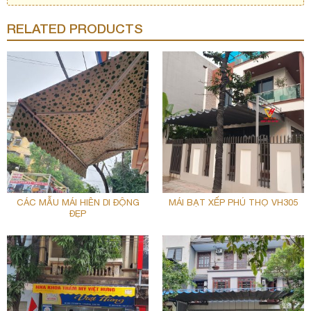
RELATED PRODUCTS
CÁC MẪU MÁI HIÊN DI ĐỘNG
MÁI BẠT XẾP PHÚ THỌ VH305
ĐẸP