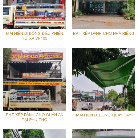
MÁI HIÊN DI ĐỘNG ĐIỀU KHIỂN
BẠT XẾP DÀNH CHO NHÀ RIÊNG
TỪ XA VH103
BẠT XẾP DÀNH CHO QUÁN ĂN
MÁI HIÊN DI ĐỘNG QUAY TAY
TẠI PHÚ THỌ