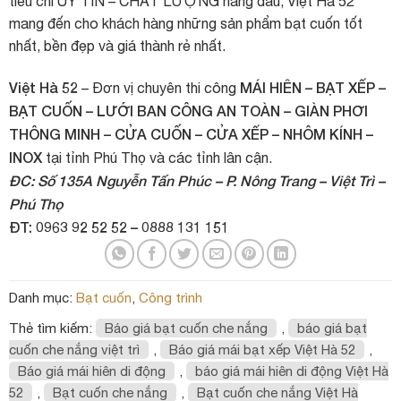
tiêu chí UY TÍN – CHẤT LƯỢNG hàng đầu, Việt Hà 52
mang đến cho khách hàng những sản phẩm bạt cuốn tốt
nhất, bền đẹp và giá thành rẻ nhất.
Việt Hà 52
MÁI HIÊN – BẠT XẾP –
– Đơn vị chuyên thi công
BẠT CUỐN – LƯỚI BAN CÔNG AN TOÀN – GIÀN PHƠI
THÔNG MINH – CỬA CUỐN – CỬA XẾP – NHÔM KÍNH –
INOX
tại tỉnh Phú Thọ và các tỉnh lân cận.
ĐC: Số 135A Nguyễn Tấn Phúc – P. Nông Trang – Việt Trì –
Phú Thọ
ĐT: 0963 92 52 52 – 0888 131 151
Danh mục:
Bạt cuốn
,
Công trình
Thẻ tìm kiếm:
Báo giá bạt cuốn che nắng
,
báo giá bạt
cuốn che nắng việt trì
,
Báo giá mái bạt xếp Việt Hà 52
,
Báo giá mái hiên di động
,
báo giá mái hiên di động Việt Hà
52
,
Bạt cuốn che nắng
,
Bạt cuốn che nắng Việt Hà