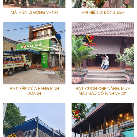
MÁI HIÊN DI ĐỘNG VH104
MÁI HIÊN DI ĐỘNG ĐẸP
BẠT XẾP CỬA HÀNG KINH
BẠT CUỐN CHE NẮNG, MƯA
DOANH
MÀU NÂU CỔ KÍNH VH201