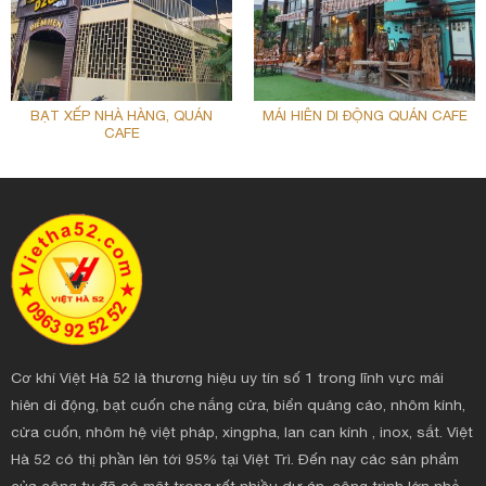
BẠT XẾP NHÀ HÀNG, QUÁN
MÁI HIÊN DI ĐỘNG QUÁN CAFE
CAFE
Cơ khí Việt Hà 52 là thương hiệu uy tín số 1 trong lĩnh vực mái
hiên di động, bạt cuốn che nắng cửa, biển quảng cáo, nhôm kính,
cửa cuốn, nhôm hệ việt pháp, xingpha, lan can kính , inox, sắt. Việt
Hà 52 có thị phần lên tới 95% tại Việt Trì. Đến nay các sản phẩm
của công ty đã có mặt trong rất nhiều dự án, công trình lớn nhỏ