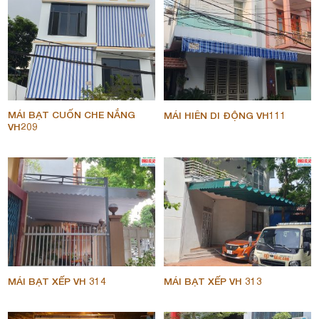
MÁI BẠT CUỐN CHE NẮNG
MÁI HIÊN DI ĐỘNG VH111
VH209
MÁI BẠT XẾP VH 314
MÁI BẠT XẾP VH 313