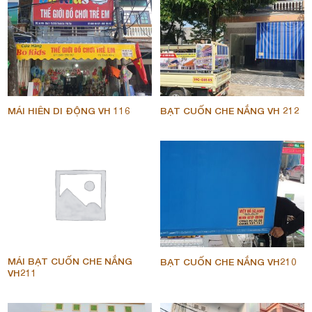
MÁI HIÊN DI ĐỘNG VH 116
BẠT CUỐN CHE NẮNG VH 212
MÁI BẠT CUỐN CHE NẮNG
BẠT CUỐN CHE NẮNG VH210
VH211