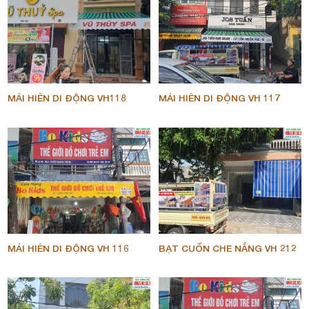
MÁI HIÊN DI ĐỘNG VH118
MÁI HIÊN DI ĐỘNG VH 117
MÁI HIÊN DI ĐỘNG VH 116
BẠT CUỐN CHE NẮNG VH 212