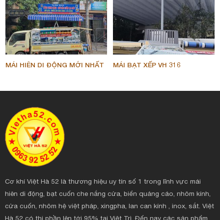
MÁI HIÊN DI ĐỘNG MỚI NHẤT
MÁI BẠT XẾP VH 316
Cơ khí Việt Hà 52 là thương hiệu uy tín số 1 trong lĩnh vực mái
hiên di động, bạt cuốn che nắng cửa, biển quảng cáo, nhôm kính,
cửa cuốn, nhôm hệ việt pháp, xingpha, lan can kính , inox, sắt. Việt
Hà 52 có thị phần lên tới 95% tại Việt Trì. Đến nay các sản phẩm