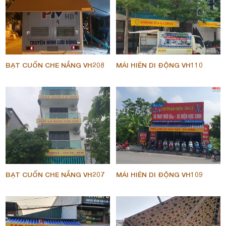
BẠT CUỐN CHE NẮNG VH208
MÁI HIÊN DI ĐỘNG VH110
BẠT CUỐN CHE NẮNG VH207
MÁI HIÊN DI ĐỘNG VH109