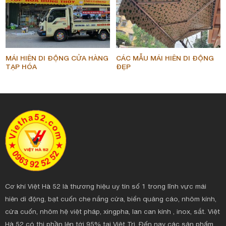
MÁI HIÊN DI ĐỘNG CỬA HÀNG
CÁC MẪU MÁI HIÊN DI ĐỘNG
TẠP HÓA
ĐẸP
Cơ khí Việt Hà 52 là thương hiệu uy tín số 1 trong lĩnh vực mái
hiên di động, bạt cuốn che nắng cửa, biển quảng cáo, nhôm kính,
cửa cuốn, nhôm hệ việt pháp, xingpha, lan can kính , inox, sắt. Việt
Hà 52 có thị phần lên tới 95% tại Việt Trì. Đến nay các sản phẩm