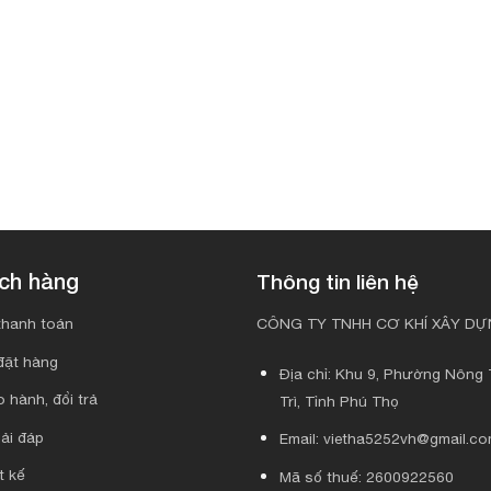
ách hàng
Thông tin liên hệ
hanh toán
CÔNG TY TNHH CƠ KHÍ XÂY DỰN
đặt hàng
Địa chỉ: Khu 9, Phường Nông T
 hành, đổi trả
Trì, Tỉnh Phú Thọ
ải đáp
Email: vietha5252vh@gmail.c
t kế
Mã số thuế: 2600922560