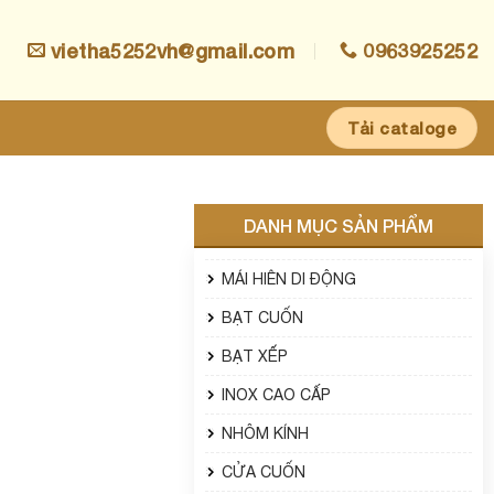
vietha5252vh@gmail.com
0963925252
Tải cataloge
DANH MỤC SẢN PHẨM
MÁI HIÊN DI ĐỘNG
BẠT CUỐN
BẠT XẾP
INOX CAO CẤP
NHÔM KÍNH
CỬA CUỐN