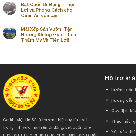
Bạt Cuốn Di Động – Tiện
Lợi và Phong Cách cho
Quán Ăn của bạn!
Mái Xếp Sân Vườn: Tận
Hưởng Không Gian Thêm
Thẩm Mỹ Và Tiện Lợi!
Hỗ trợ kh
Hướng dẫn t
Hướng dẫn 
Quy định bảo
Cơ khí Việt Hà 52 là thương hiệu uy tín số 1
Thắc mắc, gi
trong lĩnh vực mái hiên di động, bạt cuốn che
Yêu cầu thiế
nắng cửa, biển quảng cáo, nhôm kính, cửa cuốn,