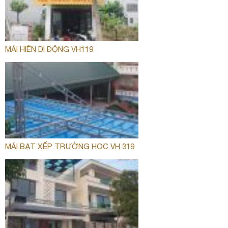
MÁI HIÊN DI ĐỘNG VH119
MÁI BẠT XẾP TRƯỜNG HỌC VH 319