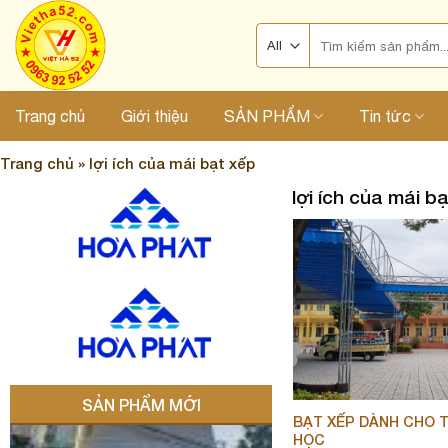
Skip
Search
to
for:
content
Trang chủ
Giới thiệu
SẢN PHẨM
Tin tức
Trang chủ
»
lợi ích của mái bạt xếp
lợi ích của mái b
SẢN PHẨM MỚI
BẠT XẾP DÀNH CHO
HỌC