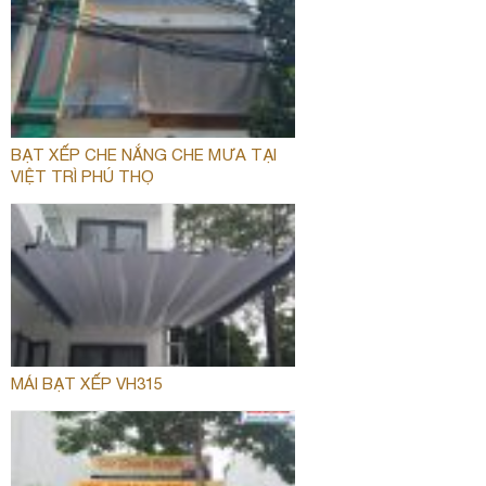
BẠT XẾP CHE NẮNG CHE MƯA TẠI
VIỆT TRÌ PHÚ THỌ
MÁI BẠT XẾP VH315