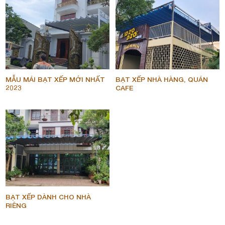
MẪU MÁI BẠT XẾP MỚI NHẤT
BẠT XẾP NHÀ HÀNG, QUÁN
2023
CAFE
BẠT XẾP DÀNH CHO NHÀ
RIÊNG