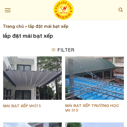
Skip
to
content
Trang chủ
»
lắp đặt mái bạt xếp
lắp đặt mái bạt xếp
FILTER
MÁI BẠT XẾP TRƯỜNG HỌC
MÁI BẠT XẾP VH315
VH 319