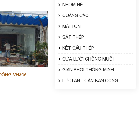
NHÔM HỆ
QUẢNG CÁO
MÁI TÔN
SẮT THÉP
KẾT CẤU THÉP
CỬA LƯỚI CHỐNG MUỖI
GIÀN PHƠI THÔNG MINH
 ĐỘNG VH306
LƯỚI AN TOÀN BAN CÔNG