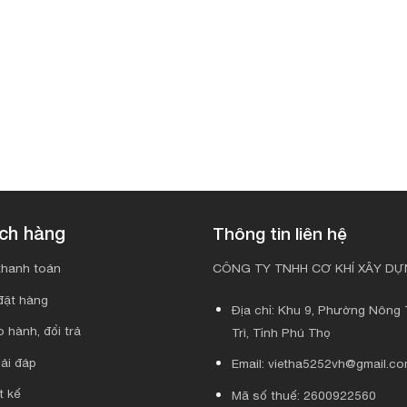
ách hàng
Thông tin liên hệ
hanh toán
CÔNG TY TNHH CƠ KHÍ XÂY DỰN
đặt hàng
Địa chỉ: Khu 9, Phường Nông T
 hành, đổi trả
Trì, Tỉnh Phú Thọ
ải đáp
Email: vietha5252vh@gmail.c
t kế
Mã số thuế: 2600922560