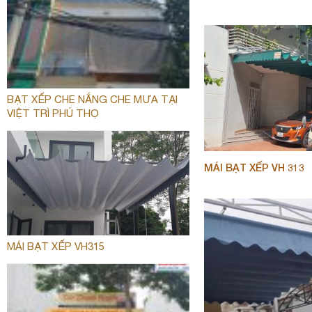
BẠT XẾP CHE NẮNG CHE MƯA TẠI
VIỆT TRÌ PHÚ THỌ
MÁI BẠT XẾP VH 313
MÁI BẠT XẾP VH315