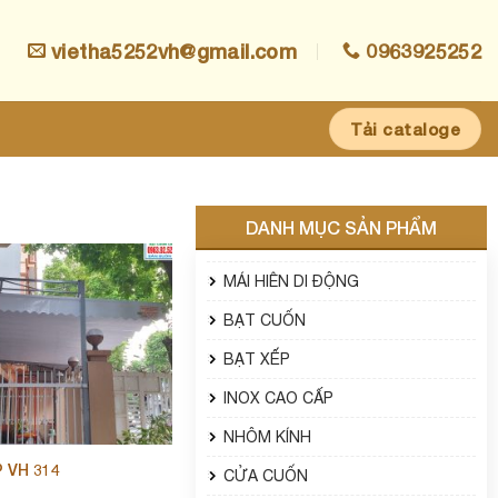
vietha5252vh@gmail.com
0963925252
Tải cataloge
DANH MỤC SẢN PHẨM
MÁI HIÊN DI ĐỘNG
BẠT CUỐN
BẠT XẾP
INOX CAO CẤP
NHÔM KÍNH
 VH 314
CỬA CUỐN