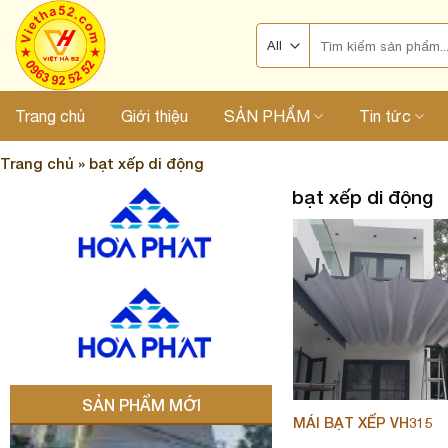
Skip
Search
to
for:
content
Trang chủ
Giới thiệu
SẢN PHẨM
Tin tức
Trang chủ
»
bạt xếp di động
bạt xếp di động
SẢN PHẨM MỚI
MÁI BẠT XẾP VH315