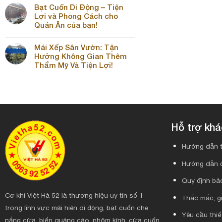
Bạt Cuốn Di Động – Tiện
Lợi và Phong Cách cho
Quán Ăn của bạn!
Mái Xếp Sân Vườn: Tận
Hưởng Không Gian Thêm
Thẩm Mỹ Và Tiện Lợi!
Hỗ trợ kh
Hướng dẫn t
Hướng dẫn 
Quy định bảo
Cơ khí Việt Hà 52 là thương hiệu uy tín số 1
Thắc mắc, gi
trong lĩnh vực mái hiên di động, bạt cuốn che
Yêu cầu thiế
nắng cửa, biển quảng cáo, nhôm kính, cửa cuốn,