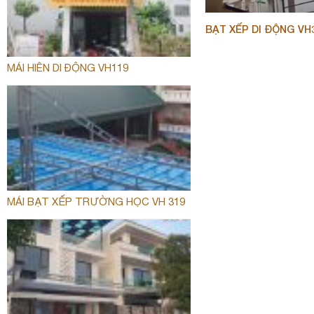
BẠT XẾP DI ĐỘNG VH
MÁI HIÊN DI ĐỘNG VH119
MÁI BẠT XẾP TRƯỜNG HỌC VH 319