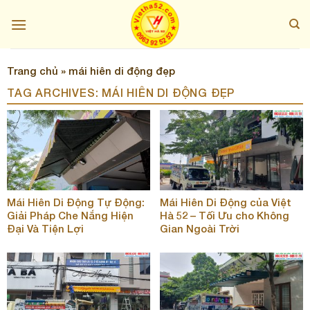
Skip
to
content
Trang chủ
»
mái hiên di động đẹp
TAG ARCHIVES:
MÁI HIÊN DI ĐỘNG ĐẸP
Mái Hiên Di Động Tự Động:
Mái Hiên Di Động của Việt
Giải Pháp Che Nắng Hiện
Hà 52 – Tối Ưu cho Không
Đại Và Tiện Lợi
Gian Ngoài Trời