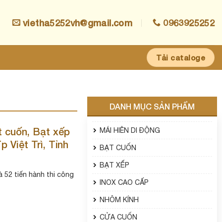
vietha5252vh@gmail.com
0963925252
Tải cataloge
DANH MỤC SẢN PHẨM
t cuốn, Bạt xếp
MÁI HIÊN DI ĐỘNG
p Việt Trì, Tỉnh
BẠT CUỐN
BẠT XẾP
 52 tiến hành thi công
INOX CAO CẤP
NHÔM KÍNH
CỬA CUỐN