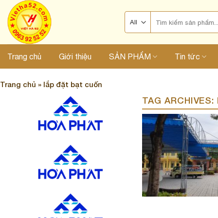
Skip
Search
to
for:
content
Trang chủ
Giới thiệu
SẢN PHẨM
Tin tức
Trang chủ
»
lắp đặt bạt cuốn
TAG ARCHIVES: