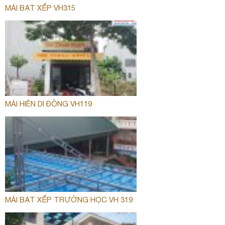
MÁI BẠT XẾP VH315
MÁI HIÊN DI ĐỘNG VH119
MÁI BẠT XẾP TRƯỜNG HỌC VH 319