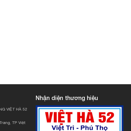
Nhận diện thương hiệu
G VIỆT HÀ 52
rang, TP Việt