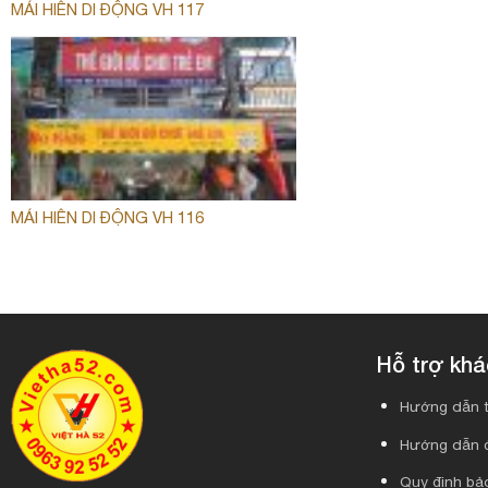
MÁI HIÊN DI ĐỘNG VH 117
MÁI HIÊN DI ĐỘNG VH 116
Hỗ trợ kh
Hướng dẫn t
Hướng dẫn 
Quy định bảo