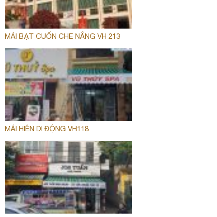
MÁI BẠT CUỐN CHE NẮNG VH 213
MÁI HIÊN DI ĐỘNG VH118