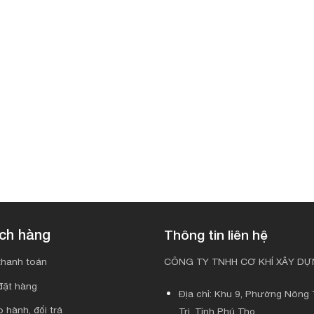
ách hàng
Thông tin liên hệ
hanh toán
CÔNG TY TNHH CƠ KHÍ XÂY DỰN
đặt hàng
Địa chỉ: Khu 9, Phường Nông T
 hành, đổi trả
Trì, Tỉnh Phú Thọ