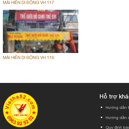
MÁI HIÊN DI ĐỘNG VH 117
MÁI HIÊN DI ĐỘNG VH 116
Hỗ trợ kh
Hướng dẫn t
Hướng dẫn 
Quy định bảo