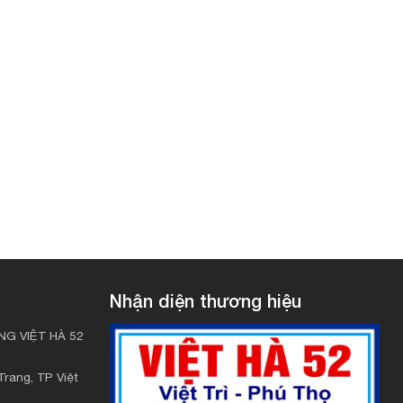
Nhận diện thương hiệu
G VIỆT HÀ 52
rang, TP Việt