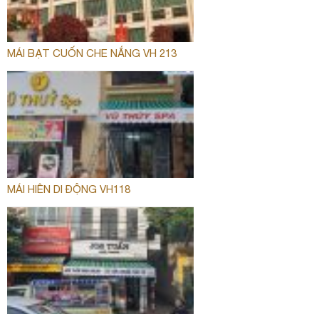
MÁI BẠT CUỐN CHE NẮNG VH 213
MÁI HIÊN DI ĐỘNG VH118