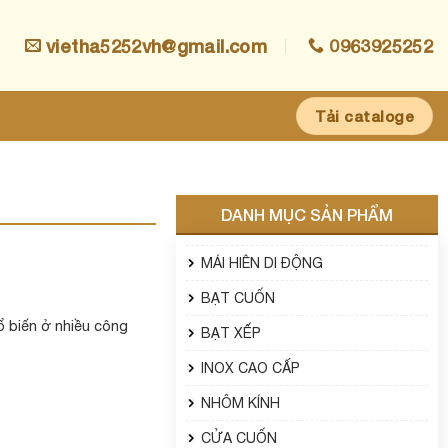
vietha5252vh@gmail.com
0963925252
Tải cataloge
DANH MỤC SẢN PHẨM
MÁI HIÊN DI ĐỘNG
BẠT CUỐN
ổ biến ở nhiều công
BẠT XẾP
INOX CAO CẤP
NHÔM KÍNH
CỬA CUỐN