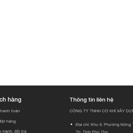
ách hàng
Thông tin liên hệ
hanh toán
CÔNG TY TNHH CƠ KHÍ XÂY DỰN
đặt hàng
Địa chỉ: Khu 9, Phường Nông T
 hành, đổi trả
Trì, Tỉnh Phú Thọ