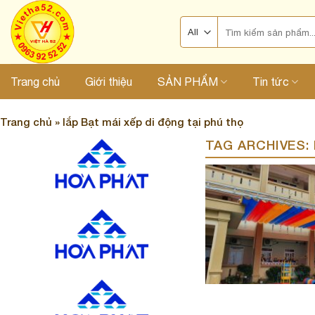
Skip
Search
to
for:
content
Trang chủ
Giới thiệu
SẢN PHẨM
Tin tức
Trang chủ
»
lắp Bạt mái xếp di động tại phú thọ
TAG ARCHIVES: