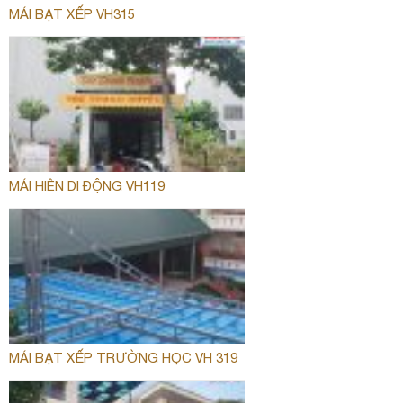
MÁI BẠT XẾP VH315
MÁI HIÊN DI ĐỘNG VH119
MÁI BẠT XẾP TRƯỜNG HỌC VH 319