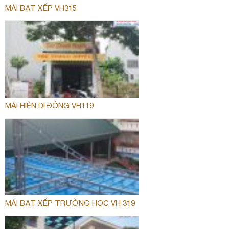
MÁI BẠT XẾP VH315
MÁI HIÊN DI ĐỘNG VH119
MÁI BẠT XẾP TRƯỜNG HỌC VH 319