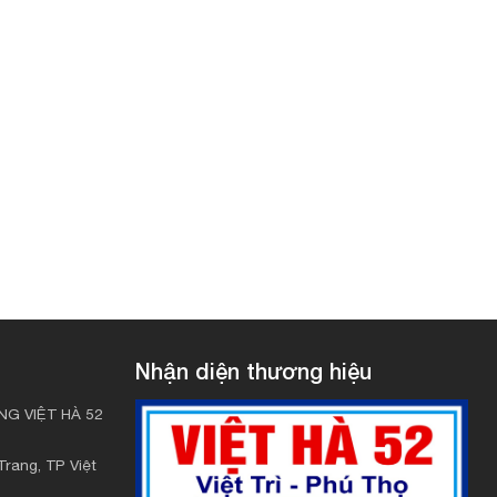
Nhận diện thương hiệu
G VIỆT HÀ 52
rang, TP Việt