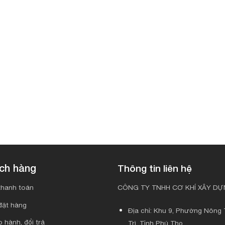
ách hàng
Thông tin liên hệ
hanh toán
CÔNG TY TNHH CƠ KHÍ XÂY DỰN
đặt hàng
Địa chỉ: Khu 9, Phường Nông T
 hành, đổi trả
Trì, Tỉnh Phú Thọ