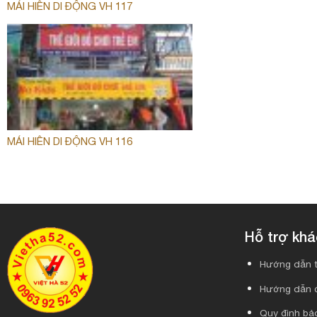
MÁI HIÊN DI ĐỘNG VH 117
MÁI HIÊN DI ĐỘNG VH 116
Hỗ trợ kh
Hướng dẫn t
Hướng dẫn 
Quy định bảo