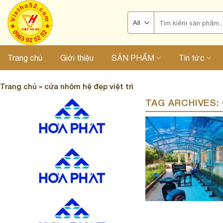
Skip
Search
to
for:
content
Trang chủ
Giới thiệu
SẢN PHẨM
Tin tức
Trang chủ
»
cửa nhôm hệ đẹp việt trì
TAG ARCHIVES: