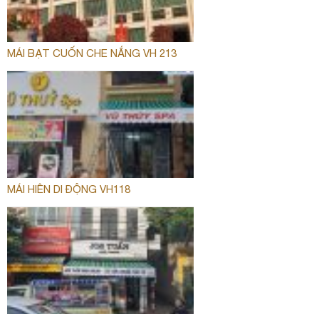
MÁI BẠT CUỐN CHE NẮNG VH 213
MÁI HIÊN DI ĐỘNG VH118