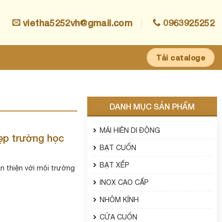
vietha5252vh@gmail.com
0963925252
Tải cataloge
DANH MỤC SẢN PHẨM
MÁI HIÊN DI ĐỘNG
đẹp trường học
BẠT CUỐN
BẠT XẾP
hân thiện với môi trường
INOX CAO CẤP
NHÔM KÍNH
CỬA CUỐN