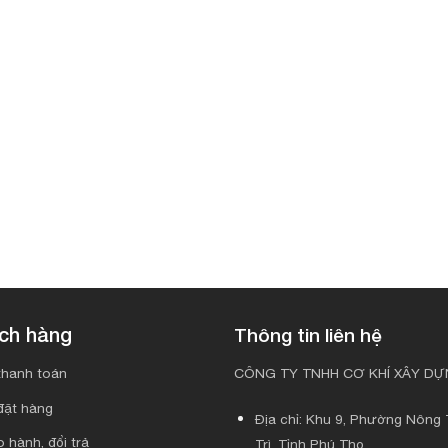
ách hàng
Thông tin liên hệ
hanh toán
CÔNG TY TNHH CƠ KHÍ XÂY DỰN
đặt hàng
Địa chỉ: Khu 9, Phường Nông T
 hành, đổi trả
Trì, Tỉnh Phú Thọ