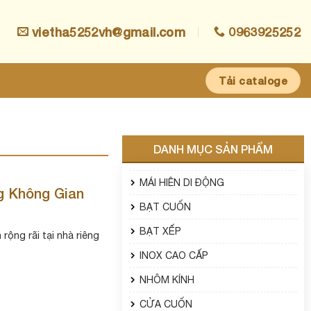
vietha5252vh@gmail.com
0963925252
Tải cataloge
DANH MỤC SẢN PHẨM
MÁI HIÊN DI ĐỘNG
g Không Gian
BẠT CUỐN
BẠT XẾP
rộng rãi tại nhà riêng
INOX CAO CẤP
NHÔM KÍNH
CỬA CUỐN