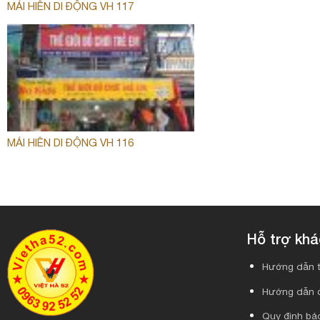
MÁI HIÊN DI ĐỘNG VH 117
MÁI HIÊN DI ĐỘNG VH 116
Hỗ trợ kh
Hướng dẫn t
Hướng dẫn 
Quy định bảo