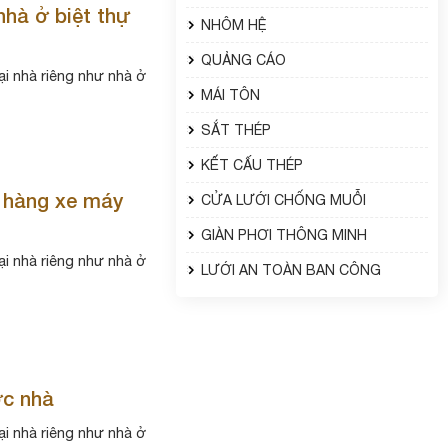
nhà ở biệt thự
NHÔM HỆ
QUẢNG CÁO
ại nhà riêng như nhà ở
MÁI TÔN
SẮT THÉP
KẾT CẤU THÉP
a hàng xe máy
CỬA LƯỚI CHỐNG MUỖI
GIÀN PHƠI THÔNG MINH
ại nhà riêng như nhà ở
LƯỚI AN TOÀN BAN CÔNG
ớc nhà
ại nhà riêng như nhà ở