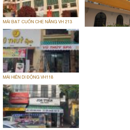
MÁI BẠT CUỐN CHE NẮNG VH 213
MÁI HIÊN DI ĐỘNG VH118