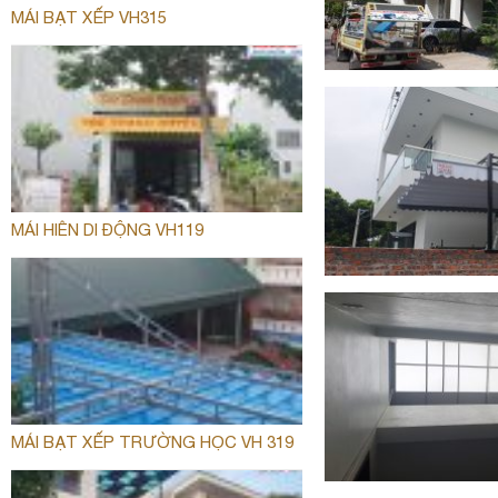
MÁI BẠT XẾP VH315
MÁI HIÊN DI ĐỘNG VH119
MÁI BẠT XẾP TRƯỜNG HỌC VH 319