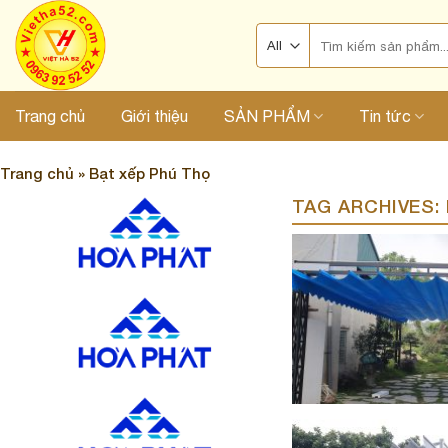
Skip
Search
to
for:
content
Trang chủ
Giới thiệu
SẢN PHẨM
Tin tức
Trang chủ
»
Bạt xếp Phú Thọ
TAG ARCHIVES: