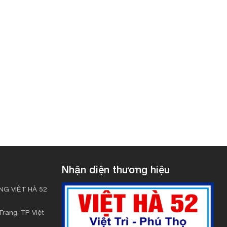
Nhận diện thương hiệu
G VIỆT HÀ 52
rang, TP Việt