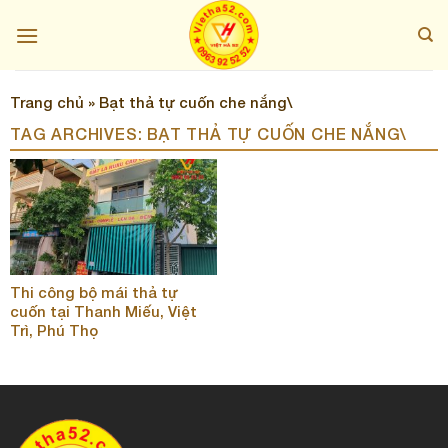
Skip
to
content
Trang chủ
»
Bạt thả tự cuốn che nắng\
TAG ARCHIVES:
BẠT THẢ TỰ CUỐN CHE NẮNG\
Thi công bộ mái thả tự
cuốn tại Thanh Miếu, Việt
Trì, Phú Thọ